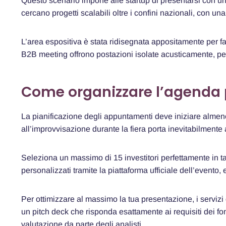
Questo scenario impone alle startup di presentarsi con una
cercano progetti scalabili oltre i confini nazionali, con un
L’area espositiva è stata ridisegnata appositamente per fa
B2B meeting offrono postazioni isolate acusticamente, perf
Come organizzare l’agenda 
La pianificazione degli appuntamenti deve iniziare alme
all’improvvisazione durante la fiera porta inevitabilmente a
Seleziona un massimo di 15 investitori perfettamente in ta
personalizzati tramite la piattaforma ufficiale dell’evento,
Per ottimizzare al massimo la tua presentazione, i servizi 
un pitch deck che risponda esattamente ai requisiti dei fo
valutazione da parte degli analisti.