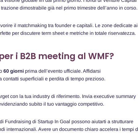
 visione globale fin dal primo giorno. I fondi di Venture Capital
a trazione dimostrabile già nel primo trimestre dell’anno in corso.
vorire il matchmaking tra founder e capitali. Le zone dedicate ai
ette per discutere term sheet e metriche in totale riservatezza.
per i B2B meeting al WMF?
no
60 giorni
prima dell’evento ufficiale. Affidarsi
 contatti superficiali e perdita di tempo prezioso.
rget con la tua industry di riferimento. Invia executive summary
 evidenziando subito il tuo vantaggio competitivo.
di Fundraising di Startup In Goal possono aiutarti a strutturare
ndi internazionali. Avere un documento chiaro accelera i tempi d