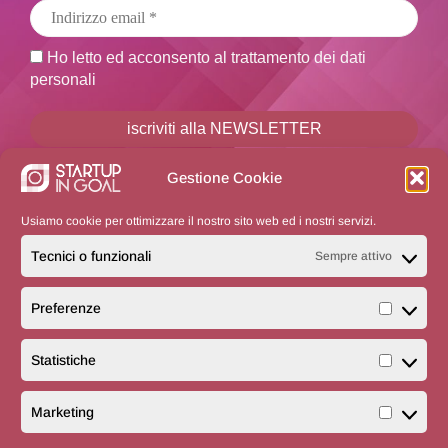
Ho letto ed acconsento al trattamento dei dati
personali
Non inviamo spam! Leggi la nostra
Informativa sulla
Gestione Cookie
privacy
per avere maggiori informazioni.
Usiamo cookie per ottimizzare il nostro sito web ed i nostri servizi.
Tecnici o funzionali
Sempre attivo
Preferenze
Prefere
Statistiche
Statisti
STARTUP IN GOAL
- via A. Albricci, 8 - 20122 Milano
Marketing
Marketi
Tel. +39 02 21117308 | Email:
info@startupingoal.com