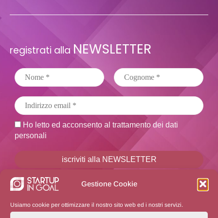
NEWSLETTER
registrati alla
Ho letto ed acconsento al trattamento dei dati
personali
Non inviamo spam! Leggi la nostra
Informativa sulla
Gestione Cookie
privacy
per avere maggiori informazioni.
Usiamo cookie per ottimizzare il nostro sito web ed i nostri servizi.