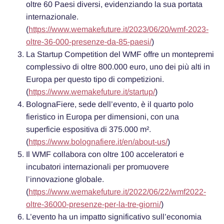
oltre 60 Paesi diversi, evidenziando la sua portata
internazionale.
(
https://www.wemakefuture.it/2023/06/20/wmf-2023-
oltre-36-000-presenze-da-85-paesi/
)
La Startup Competition del WMF offre un montepremi
complessivo di oltre 800.000 euro, uno dei più alti in
Europa per questo tipo di competizioni.
(
https://www.wemakefuture.it/startup/
)
BolognaFiere, sede dell’evento, è il quarto polo
fieristico in Europa per dimensioni, con una
superficie espositiva di 375.000 m².
(
https://www.bolognafiere.it/en/about-us/
)
Il WMF collabora con oltre 100 acceleratori e
incubatori internazionali per promuovere
l’innovazione globale.
(
https://www.wemakefuture.it/2022/06/22/wmf2022-
oltre-36000-presenze-per-la-tre-giorni/
)
L’evento ha un impatto significativo sull’economia