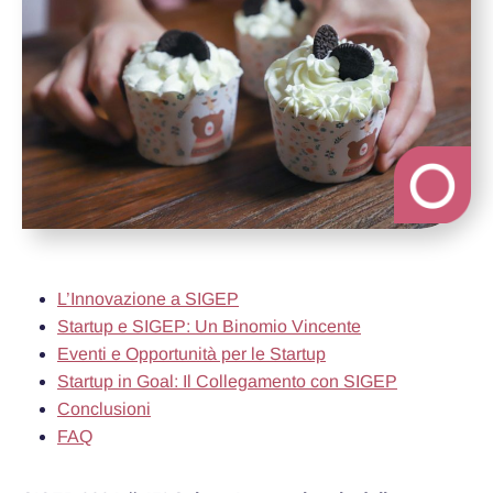
L’Innovazione a SIGEP
Startup e SIGEP: Un Binomio Vincente
Eventi e Opportunità per le Startup
Startup in Goal: Il Collegamento con SIGEP
Conclusioni
FAQ