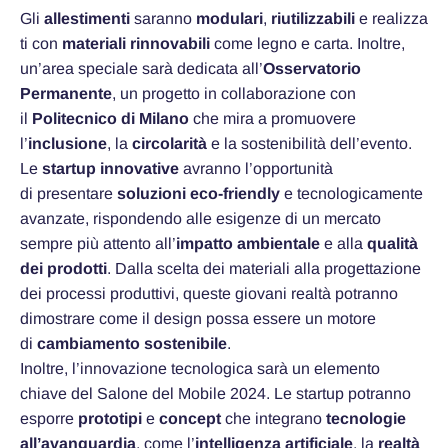
Gli
allestimenti
saranno
modulari
,
riutilizzabili
e realizza
ti con
materiali rinnovabili
come legno e carta. Inoltre,
un’area speciale sarà dedicata all’
Osservatorio
Permanente
, un progetto in collaborazione con
il
Politecnico di Milano
che mira a promuovere
l’
inclusione
, la
circolarità
e la sostenibilità dell’evento.
Le
startup innovative
avranno l’opportunità
di presentare
soluzioni eco-friendly
e tecnologicamente
avanzate, rispondendo alle esigenze di un mercato
sempre più attento all’
impatto ambientale
e alla
qualità
dei prodotti
. Dalla scelta dei materiali alla progettazione
dei processi produttivi, queste giovani realtà potranno
dimostrare come il design possa essere un motore
di
cambiamento sostenibile
.
Inoltre, l’innovazione tecnologica sarà un elemento
chiave del Salone del Mobile 2024. Le startup potranno
esporre
prototipi
e
concept
che integrano
tecnologie
all’avanguardia
, come l’
intelligenza artificiale
, la
realtà