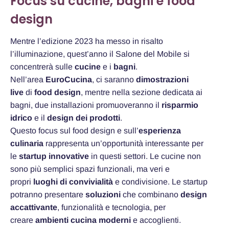
Focus su cucine, bagni e food
design
Mentre l’edizione 2023 ha messo in risalto
l’illuminazione, quest’anno il Salone del Mobile si
concentrerà sulle
cucine
e i
bagni
.
Nell’area
EuroCucina
, ci saranno
dimostrazioni
live
di
food design
, mentre nella sezione dedicata ai
bagni, due installazioni promuoveranno il
risparmio
idrico
e il
design dei prodotti
.
Questo focus sul food design e sull’
esperienza
culinaria
rappresenta un’opportunità interessante per
le
startup innovative
in questi settori. Le cucine non
sono più semplici spazi funzionali, ma veri e
propri
luoghi di convivialità
e condivisione. Le startup
potranno presentare
soluzioni
che combinano
design
accattivante
, funzionalità e tecnologia, per
creare
ambienti cucina moderni
e accoglienti.